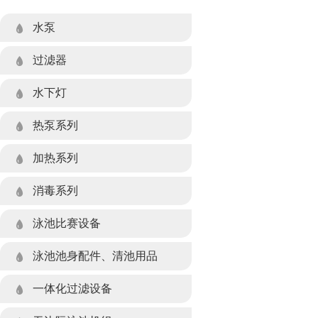
水泵
过滤器
- 玻璃纤维石英砂系列
水下灯
- 硅藻土系列
- 水下灯系列
热泵系列
- 不锈钢石英砂系列
- 水景灯系列
- 空气源热泵
加热系列
- 塑胶石英砂系列
- LED灯水下灯遥控装置
- 多功能除湿热泵
- 电加热设备
消毒系列
- 纸芯过滤系列
- 水下灯光源系列
- 板式热交换器设备
泳池比赛设备
- 过滤器阀门组件
泳池池身配件、清池用品
- 池身配件系列
一体化过滤设备
- 清池用品系列