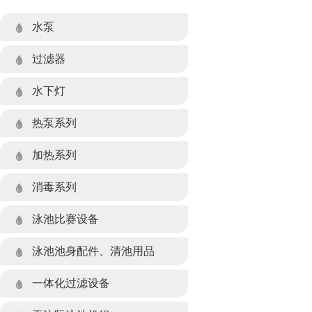
水泵
过滤器
- 玻璃纤维石英砂系列
水下灯
- 硅藻土系列
- 水下灯系列
热泵系列
- 不锈钢石英砂系列
- 水景灯系列
- 空气源热泵
加热系列
- 塑胶石英砂系列
- LED灯水下灯遥控装置
- 多功能除湿热泵
- 电加热设备
消毒系列
- 纸芯过滤系列
- 水下灯光源系列
- 板式热交换器设备
泳池比赛设备
- 过滤器阀门组件
泳池池身配件、清池用品
- 池身配件系列
一体化过滤设备
- 清池用品系列