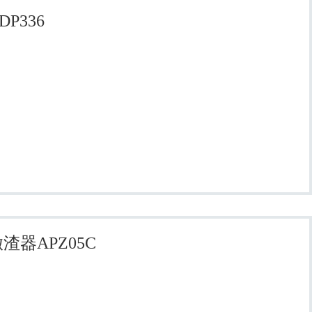
P336
渣器APZ05C