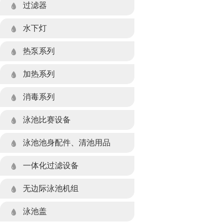
过滤器
- 玻璃纤维石英砂系列
水下灯
- 硅藻土系列
- 水下灯系列
热泵系列
- 不锈钢石英砂系列
- 水景灯系列
- 空气源热泵
加热系列
- 塑胶石英砂系列
- LED灯水下灯遥控装置
- 多功能除湿热泵
- 电加热设备
消毒系列
- 纸芯过滤系列
- 水下灯光源系列
- 板式热交换器设备
泳池比赛设备
- 过滤器阀门组件
泳池池身配件、清池用品
- 池身配件系列
一体化过滤设备
- 清池用品系列
无边际泳池机组
泳池盖